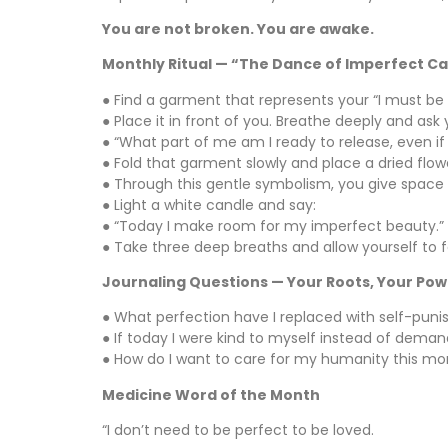
You are not broken. You are awake.
Monthly Ritual — “The Dance of Imperfect C
● Find a garment that represents your “I must be 
● Place it in front of you. Breathe deeply and ask 
● “What part of me am I ready to release, even if 
● Fold that garment slowly and place a dried flow
● Through this gentle symbolism, you give space
● Light a white candle and say:
● “Today I make room for my imperfect beauty.”
● Take three deep breaths and allow yourself to f
Journaling Questions — Your Roots, Your Po
● What perfection have I replaced with self-pun
● If today I were kind to myself instead of deman
● How do I want to care for my humanity this m
Medicine Word of the Month
“I don’t need to be perfect to be loved.