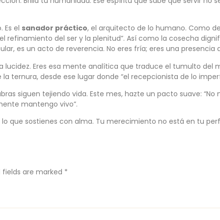
rfección. Brilla tu humanidad. Ese espíritu que sabe que servir no 
. Es el
sanador práctico
, el arquitecto de lo humano. Como d
l refinamiento del ser y la plenitud”. Así como la cosecha digni
ular, es un acto de reverencia. No eres fría; eres una presencia
la lucidez. Eres esa mente analítica que traduce el tumulto del
la ternura, desde ese lugar donde “el recepcionista de lo imper
bras siguen tejiendo vida. Este mes, hazte un pacto suave: “No n
vemente mantengo vivo”.
 en lo que sostienes con alma. Tu merecimiento no está en tu per
 fields are marked
*