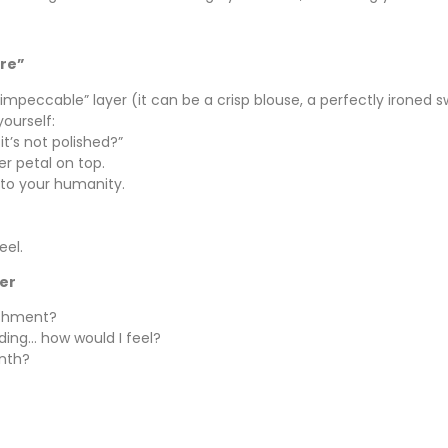
are”
impeccable” layer (it can be a crisp blouse, a perfectly ironed 
yourself:
it’s not polished?”
er petal on top.
 to your humanity.
eel.
wer
ishment?
ding… how would I feel?
onth?