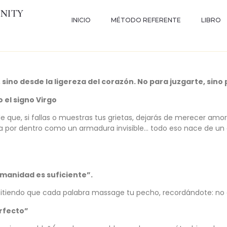
ENITY
INICIO
MÉTODO REFERENTE
LIBRO
 sino desde la ligereza del corazón. No para juzgarte, sino
 el signo Virgo
de que, si fallas o muestras tus grietas, dejarás de merecer amor
eva por dentro como un armadura invisible… todo eso nace de un 
umanidad es suficiente”.
itiendo que cada palabra massage tu pecho, recordándote: no e
erfecto”