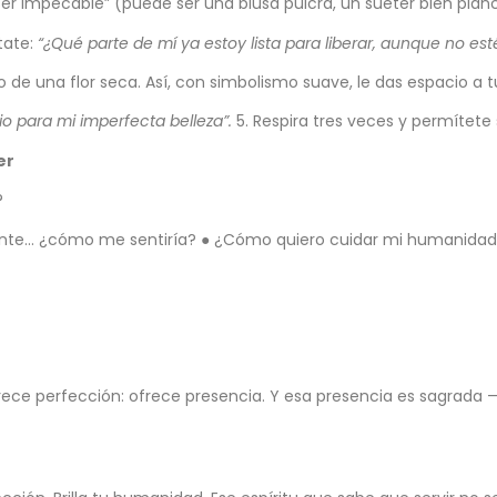
ser impecable” (puede ser una blusa pulcra, un suéter bien pla
tate:
“¿Qué parte de mí ya estoy lista para liberar, aunque no e
 de una flor seca. Así, con simbolismo suave, le das espacio a
o para mi imperfecta belleza”.
5. Respira tres veces y permítete 
der
?
gente… ¿cómo me sentiría? ● ¿Cómo quiero cuidar mi humanida
 ofrece perfección: ofrece presencia. Y esa presencia es sagrada