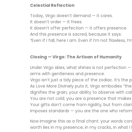
Celestial Reflection
Today, Virgo doesn’t demand — it cares.
It doesn’t order — it frees.
It doesn’t offer perfection — it offers presence.
And this presence is sacred, because it says:
“Even if I fall, here I am. Even if I’m not flawless, I’m
Closing — Virgo: The Artisan of Humanity
Under Virgo skies, what shines is not perfection —
arms with gentleness and presence.
Virgo isn’t just a tidy piece of the zodiac. It’s th
As Love More Divinely puts it, Virgo embodies “t
dignifies the grain, your ability to observe with c
You are not cold; you are a presence that makes
Your gifts don’t come from rigidity, but from clar
imposes standards — you are the one who reform
Now imagine this as a final chant: your words con
worth lies in my presence, in my cracks, in what I k