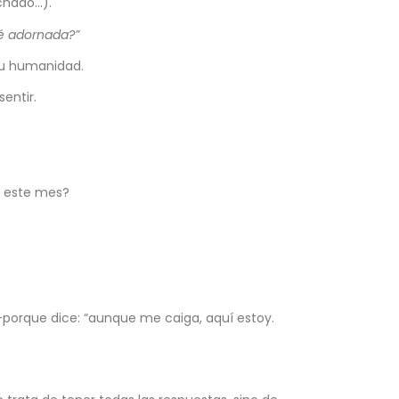
nchado…).
sté adornada?”
 tu humanidad.
sentir.
d este mes?
 —porque dice: “aunque me caiga, aquí estoy.