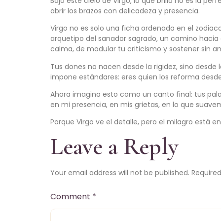
Bajo este cielo de Virgo, lo que brilla no es la pe
abrir los brazos con delicadeza y presencia.
Virgo no es solo una ficha ordenada en el zodiaco
arquetipo del sanador sagrado, un camino hacia e
calma, de modular tu criticismo y sostener sin an
Tus dones no nacen desde la rigidez, sino desde 
impone estándares: eres quien los reforma desde 
Ahora imagina esto como un canto final: tus pala
en mi presencia, en mis grietas, en lo que sua
Porque Virgo ve el detalle, pero el milagro está
Leave a Reply
Your email address will not be published.
Required
Comment
*