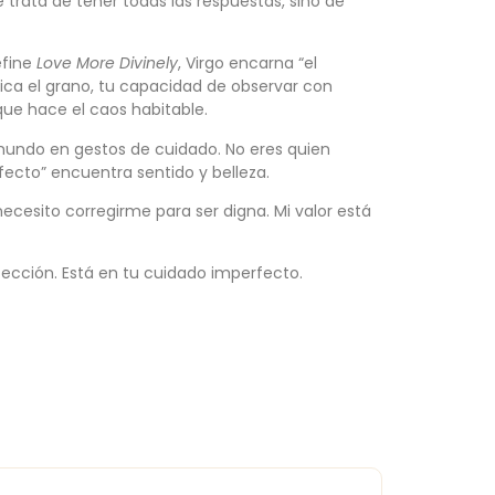
se trata de tener todas las respuestas, sino de
efine
Love More Divinely
, Virgo encarna “el
fica el grano, tu capacidad de observar con
 que hace el caos habitable.
 mundo en gestos de cuidado. No eres quien
fecto” encuentra sentido y belleza.
ecesito corregirme para ser digna. Mi valor está
fección. Está en tu cuidado imperfecto.