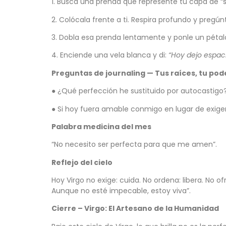
1. Busca una prenda que represente tu capa de “
2. Colócala frente a ti. Respira profundo y pregún
3. Dobla esa prenda lentamente y ponle un pétalo
4. Enciende una vela blanca y di:
“Hoy dejo espaci
Preguntas de journaling — Tus raíces, tu po
● ¿Qué perfección he sustituido por autocastigo
● Si hoy fuera amable conmigo en lugar de exi
Palabra medicina del mes
“No necesito ser perfecta para que me amen”.
Reflejo del cielo
Hoy Virgo no exige: cuida. No ordena: libera. No
Aunque no esté impecable, estoy viva”.
Cierre – Virgo: El Artesano de la Humanidad